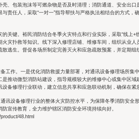
外壳、包装泡沫等可燃杂物是否及时清理；消防通道、安全出口
限与责任人，采取“一对一”指导帮扶与严格执法相结合的方式，
的关键。裕民消防结合冬季火灾特点和行业实际，采取“线上+
期火灾扑救等知识。线下深入修理店铺、维修车间，组织从业人员
疏散逃生。督促各场所制定完善灭火和应急疏散预案，并定期组
急准备工作。一是优化消防救援力量部署，对通讯设备修理场所集
二是推动微型消防站建设，指导规模较大的维修中心或集中区域
讯设备修理行业联动，建立信息共享和应急联动机制，确保在紧
升了通讯设备修理行业的整体火灾防控水平，为保障冬季消防安全
消防宣传教育，全力维护辖区消防安全环境持续向好。
oduct/48.html