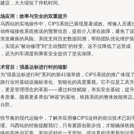
修建议，大大缩短了停机时间。
现场应用：效率与安全的双重提升
在乌西站的实地操作中，CIPS系统已展现显著成效。维修人员通
移动终端接收系统推送的预警信息，提前介入潜在故障，避免了
备突发瘫痪的风险。系统支持历史数据回溯，帮助团队优化维护
，实现从“被动修理”到“主动预防”的转变。这不仅降低了运营成
本，还为列车调度和乘客安全提供了坚实保障。
技术背后：强基达标进行时的缩影
为“强基达标进行时”系列的第41项举措，CIPS系统的推广体现
铁路行业对基础设施标准化、智能化的高度重视。它不仅是工具
级，更是管理理念的革新——通过科技赋能，夯实安全基础，提
服务质量。随着更多类似“神器”的落地，铁路系统的整体效能将迈
新台阶。
在快节奏的现代运输中，了解并应用像CIPS这样的前沿技术已刻
容缓。乌西站的经验提醒我们，只有紧跟创新步伐，才能确保铁
网络的高效与可靠。若你还对此一无所知，或许真的该更新知识