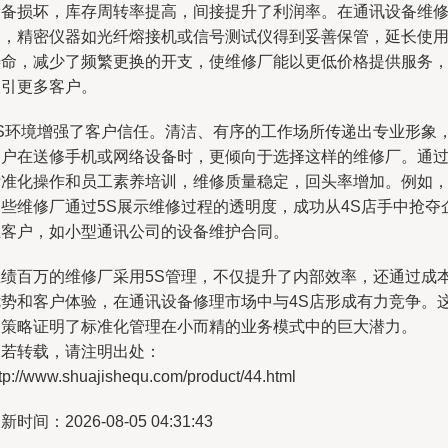
设备损坏，库存周转率提高，间接提升了利润率。在通讯设备维
中，精密仪器如光纤熔接机或信号测试仪得到妥善保管，延长使
寿命，减少了频繁更换的开支，使维修厂能以更低价格提供服务
吸引更多客户。
5S环境增强了客户信任。清洁、有序的工作场所传递出专业形象
客户在送修手机或网络设备时，更倾向于选择这样的维修厂。通
标准化操作和员工素养培训，维修质量稳定，回头率增加。例如
一些维修厂通过5S展示维修过程的透明度，成功从4S店手中抢夺
业客户，如小型通讯公司的设备维护合同。
业绩百万的维修厂采用5S管理，不仅提升了内部效率，还通过成
优势和客户体验，在通讯设备修理市场中与4S店形成有力竞争。
一策略证明了标准化管理在小而精的业务模式中的巨大潜力。
如若转载，请注明出处：
tp://www.shuajishequ.com/product/44.html
新时间：2026-08-05 04:31:43