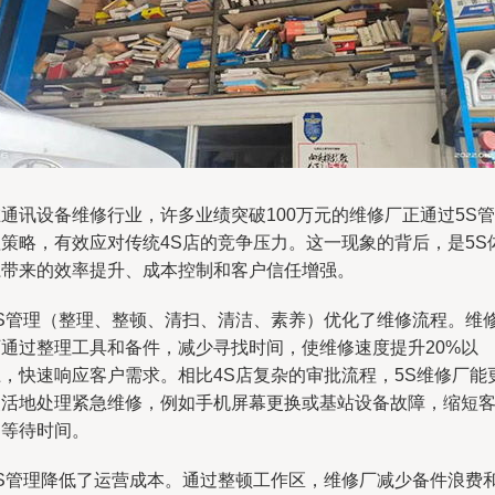
通讯设备维修行业，许多业绩突破100万元的维修厂正通过5S管
理策略，有效应对传统4S店的竞争压力。这一现象的背后，是5S
系带来的效率提升、成本控制和客户信任增强。
5S管理（整理、整顿、清扫、清洁、素养）优化了维修流程。维
厂通过整理工具和备件，减少寻找时间，使维修速度提升20%以
上，快速响应客户需求。相比4S店复杂的审批流程，5S维修厂能
灵活地处理紧急维修，例如手机屏幕更换或基站设备故障，缩短
户等待时间。
5S管理降低了运营成本。通过整顿工作区，维修厂减少备件浪费