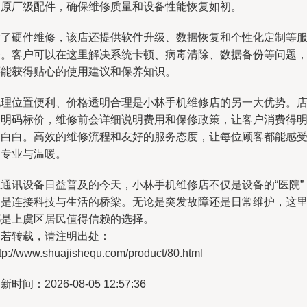
和原厂级配件，确保维修质量和设备性能恢复如初。
除了硬件维修，该店还提供软件升级、数据恢复和个性化定制等
务。客户可以在这里解决系统卡顿、病毒清除、数据备份等问题
还能获得贴心的使用建议和保养知识。
地理位置便利、价格透明合理是小林手机维修店的另一大优势。
内明码标价，维修前会详细说明费用和保修政策，让客户消费得
明白白。高效的维修流程和友好的服务态度，让每位顾客都能感
到专业与温暖。
在通讯设备日益普及的今天，小林手机维修店不仅是设备的“医院”
更是连接科技与生活的桥梁。无论是突发故障还是日常维护，这
都是上虞区居民值得信赖的选择。
如若转载，请注明出处：
tp://www.shuajishequ.com/product/80.html
新时间：2026-08-05 12:57:36